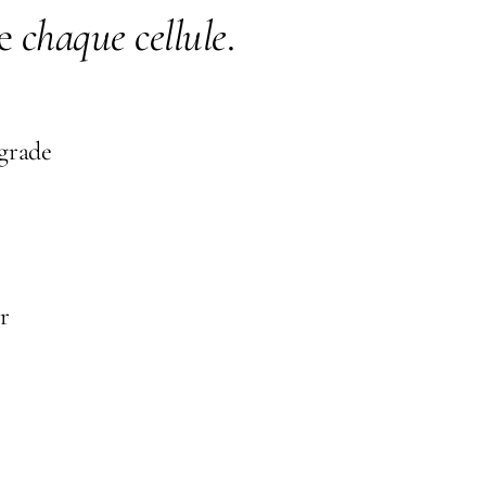
e
chaque cellule
.
 grade
r