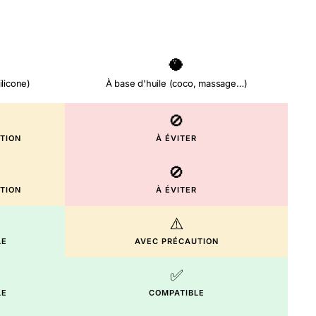
🥥
ilicone)
À base d'huile (coco, massage…)
🚫
TION
À ÉVITER
🚫
TION
À ÉVITER
⚠️
LE
AVEC PRÉCAUTION
✅
LE
COMPATIBLE