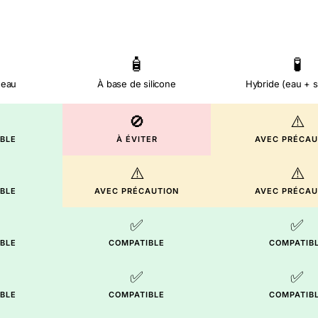
🧴
🧪
'eau
À base de silicone
Hybride (eau + s
🚫
⚠️
BLE
À ÉVITER
AVEC PRÉCAU
⚠️
⚠️
BLE
AVEC PRÉCAUTION
AVEC PRÉCAU
✅
✅
BLE
COMPATIBLE
COMPATIB
✅
✅
BLE
COMPATIBLE
COMPATIB