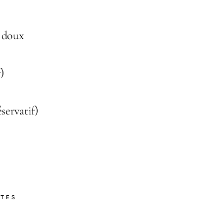
 doux
)
servatif)
NTES