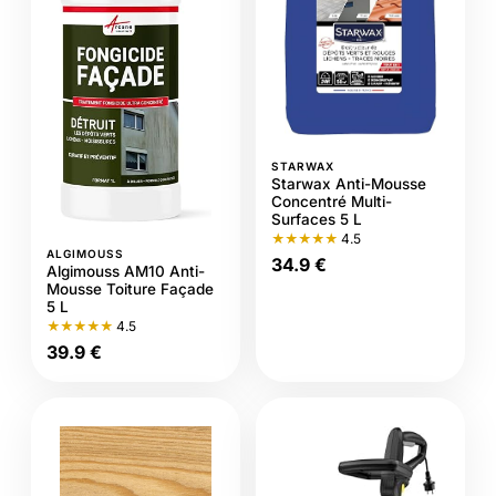
STARWAX
Starwax Anti-Mousse
Concentré Multi-
Surfaces 5 L
★★★★★
4.5
ALGIMOUSS
34.9 €
Algimouss AM10 Anti-
Mousse Toiture Façade
5 L
★★★★★
4.5
39.9 €