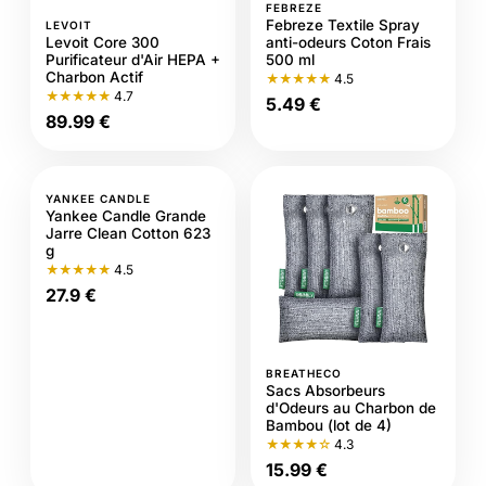
FEBREZE
Febreze Textile Spray
LEVOIT
Levoit Core 300
anti-odeurs Coton Frais
Purificateur d'Air HEPA +
500 ml
Charbon Actif
★★★★★
4.5
★★★★★
4.7
5.49 €
89.99 €
YANKEE CANDLE
Yankee Candle Grande
Jarre Clean Cotton 623
g
★★★★★
4.5
27.9 €
BREATHECO
Sacs Absorbeurs
d'Odeurs au Charbon de
Bambou (lot de 4)
★★★★☆
4.3
15.99 €