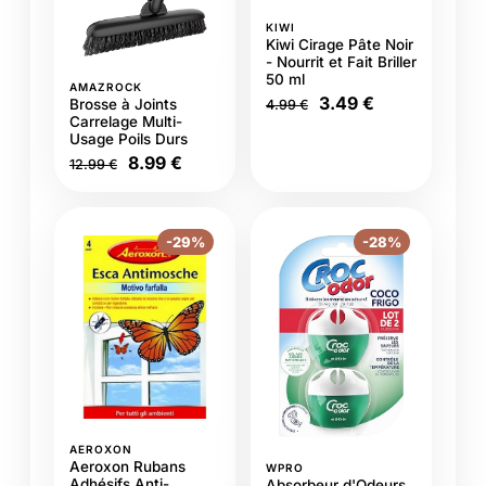
KIWI
Kiwi Cirage Pâte Noir
- Nourrit et Fait Briller
50 ml
AMAZROCK
3.49 €
Brosse à Joints
4.99 €
Carrelage Multi-
Usage Poils Durs
8.99 €
12.99 €
-29%
-28%
AEROXON
Aeroxon Rubans
WPRO
Adhésifs Anti-
Absorbeur d'Odeurs