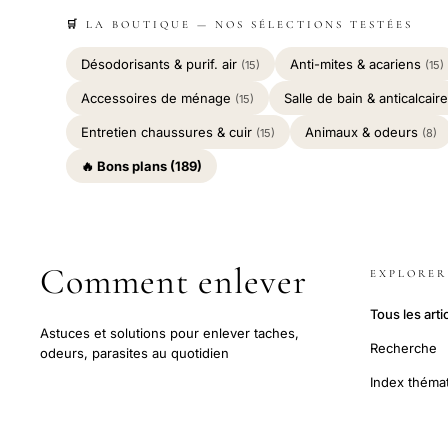
🛒 LA BOUTIQUE — NOS SÉLECTIONS TESTÉES
Désodorisants & purif. air
Anti-mites & acariens
(15)
(15)
Accessoires de ménage
Salle de bain & anticalcair
(15)
Entretien chaussures & cuir
Animaux & odeurs
(15)
(8)
🔥 Bons plans (189)
Comment enlever
EXPLORER
Tous les arti
Astuces et solutions pour enlever taches,
Recherche
odeurs, parasites au quotidien
Index théma