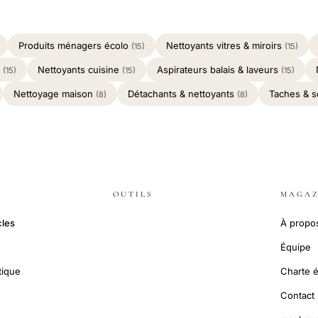
Produits ménagers écolo
Nettoyants vitres & miroirs
(15)
(15)
e
Nettoyants cuisine
Aspirateurs balais & laveurs
(15)
(15)
(15)
Nettoyage maison
Détachants & nettoyants
Taches & s
(8)
(8)
OUTILS
MAGAZ
cles
À propo
Équipe
tique
Charte é
Contact