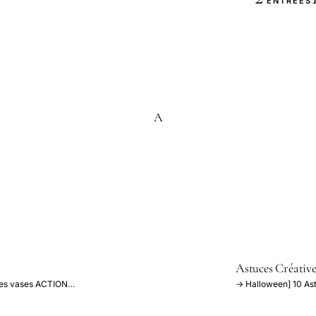
ENTRÉES
A
Astuces Créative
 des vases ACTION…
→ Halloween] 10 Ast