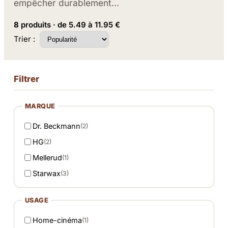
empêcher durablement…
8
produits · de 5.49 à 11.95 €
Trier :
Filtrer
MARQUE
Dr. Beckmann
(2)
HG
(2)
Mellerud
(1)
Starwax
(3)
USAGE
Home-cinéma
(1)