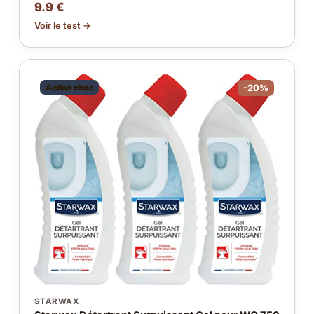
9.9 €
Voir le test →
Action choc
-20%
STARWAX