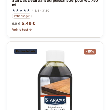
Starwax Détartrant Surpuissant Gel pour WC 750
ml
★★★★★
4.5/5 · 3120
Petit budget
5.49 €
6.9 €
Voir le test →
Ravive le bois
-15%