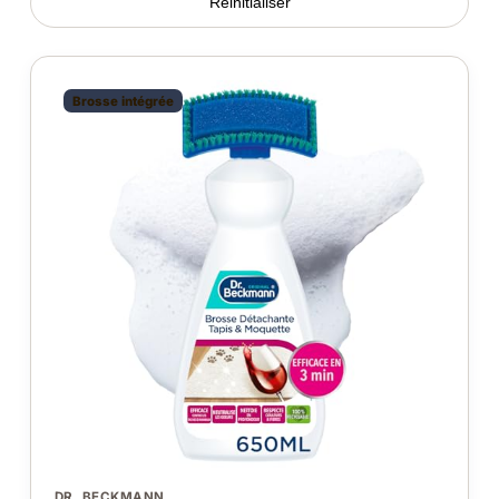
Réinitialiser
Brosse intégrée
DR. BECKMANN