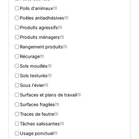
Poils d'animaux
(1)
Poêles antiadhésives
(1)
Produits agressifs
(1)
Produits ménagers
(1)
Rangement produits
(1)
Récurage
(1)
Sols mouillés
(1)
Sols texturés
(1)
Sous l'évier
(1)
Surfaces et plans de travail
(1)
Surfaces fragiles
(1)
Traces de feutre
(1)
Tâches salissantes
(1)
Usage ponctuel
(1)