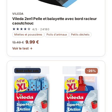
VILEDA
Vileda 2en1 Pelle et balayette avec bord racleur
caoutchouc
★★★★☆
4/5 · 24180
Miettes et poussières
Poils d'animaux
Petits déchets
9.99 €
13.49 €
Voir le test →
Best-seller sols
-25%