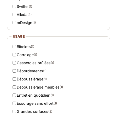
Swiffer
(1)
Vileda
(4)
mDesign
(1)
USAGE
Bibelots
(1)
Carrelage
(1)
Casseroles brûlées
(1)
Débordements
(1)
Dépoussiérage
(1)
Dépoussiérage meubles
(1)
Entretien quotidien
(1)
Essorage sans effort
(1)
Grandes surfaces
(2)