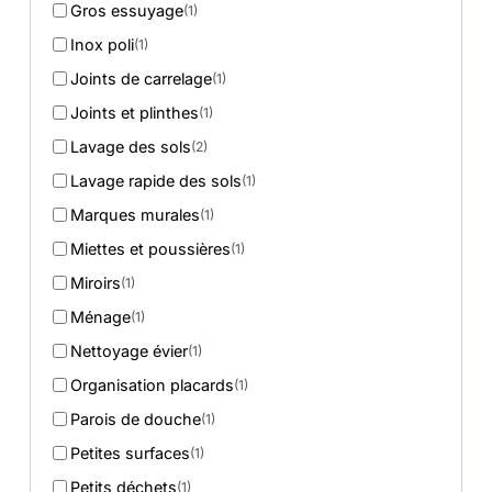
Gros essuyage
(1)
Inox poli
(1)
Joints de carrelage
(1)
Joints et plinthes
(1)
Lavage des sols
(2)
Lavage rapide des sols
(1)
Marques murales
(1)
Miettes et poussières
(1)
Miroirs
(1)
Ménage
(1)
Nettoyage évier
(1)
Organisation placards
(1)
Parois de douche
(1)
Petites surfaces
(1)
Petits déchets
(1)