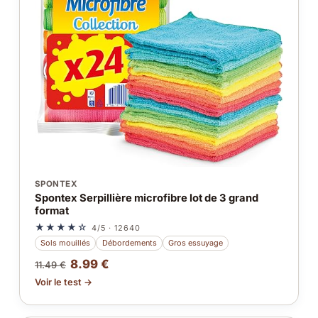
SPONTEX
Spontex Serpillière microfibre lot de 3 grand
format
★★★★☆
4/5 · 12640
Sols mouillés
Débordements
Gros essuyage
8.99 €
11.49 €
Voir le test →