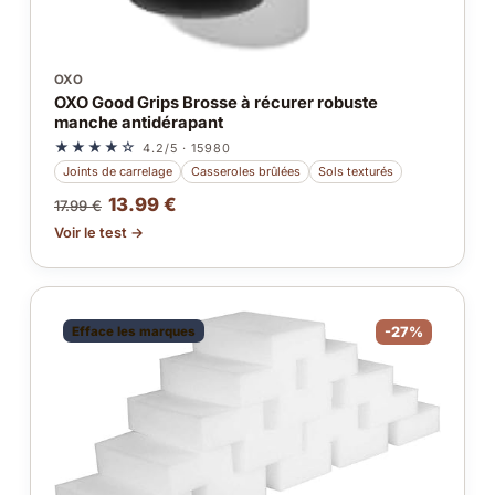
OXO
OXO Good Grips Brosse à récurer robuste
manche antidérapant
★★★★☆
4.2/5 · 15980
Joints de carrelage
Casseroles brûlées
Sols texturés
13.99 €
17.99 €
Voir le test →
Efface les marques
-27%