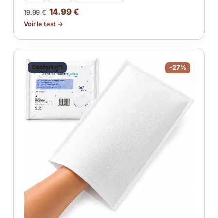
14.99 €
19.99 €
Voir le test →
Confort n°1
-27%