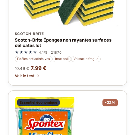
SCOTCH-BRITE
Scotch-Brite Éponges non rayantes surfaces
délicates lot
★★★★☆
4.1/5 · 21870
Poêles antiadhésives
Inox poli
Vaisselle fragile
7.99 €
10.49 €
Voir le test →
Essentiel économique
-22%