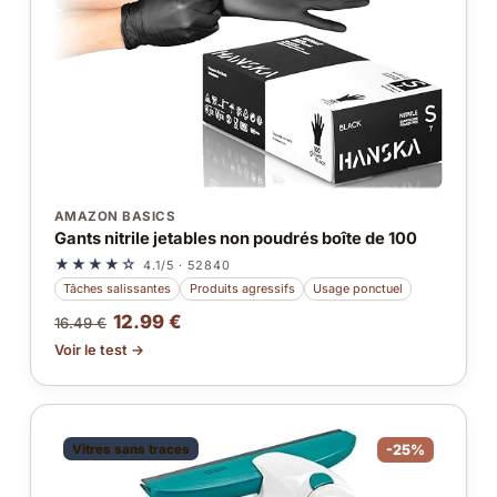
AMAZON BASICS
Gants nitrile jetables non poudrés boîte de 100
★★★★☆
4.1/5 · 52840
Tâches salissantes
Produits agressifs
Usage ponctuel
12.99 €
16.49 €
Voir le test →
Vitres sans traces
-25%