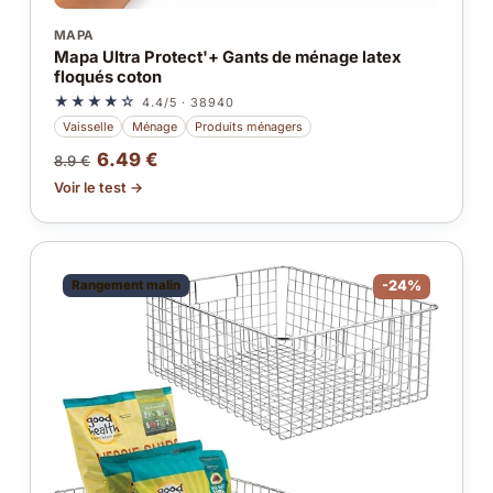
MAPA
Mapa Ultra Protect'+ Gants de ménage latex
floqués coton
★★★★☆
4.4/5 · 38940
Vaisselle
Ménage
Produits ménagers
6.49 €
8.9 €
Voir le test →
Rangement malin
-24%