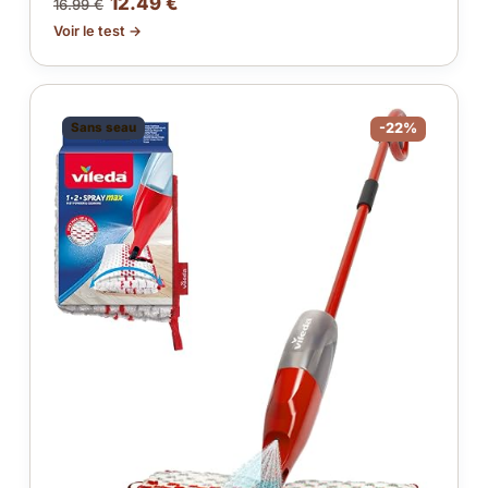
12.49 €
16.99 €
Voir le test →
Sans seau
-22%