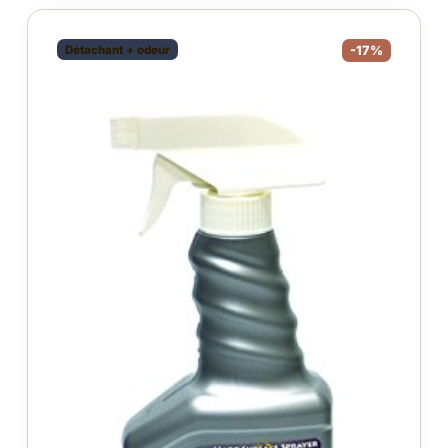
Détachant + odeur
-17%