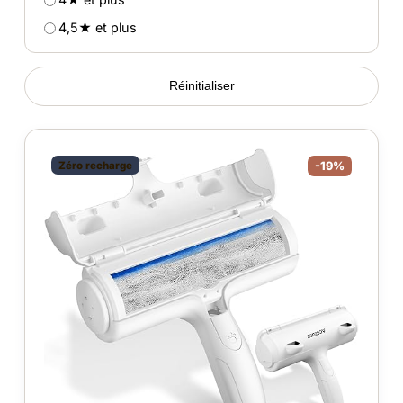
4,5★ et plus
Réinitialiser
Zéro recharge
-19%