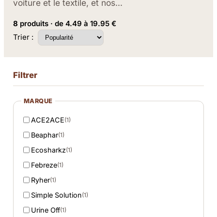
voiture et le textile, et nos…
8
produits · de 4.49 à 19.95 €
Trier :
Filtrer
MARQUE
ACE2ACE
(1)
Beaphar
(1)
Ecosharkz
(1)
Febreze
(1)
Ryher
(1)
Simple Solution
(1)
Urine Off
(1)