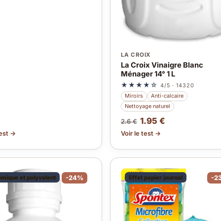
LA CROIX
La Croix Vinaigre Blanc
Ménager 14° 1 L
★★★★☆
4/5 · 14320
Miroirs
Anti-calcaire
Nettoyage naturel
1.95 €
2.6 €
test →
Voir le test →
mique et polyvalent
-24%
Effet papier journal
-2