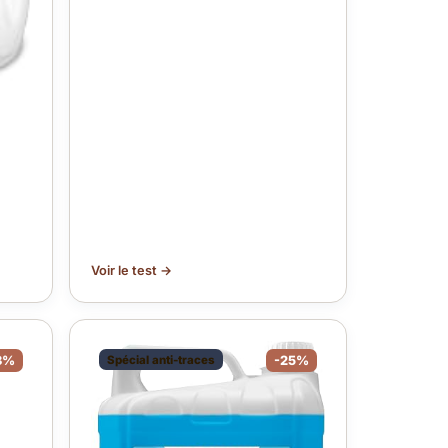
Voir le test →
3%
Spécial anti-traces
-25%