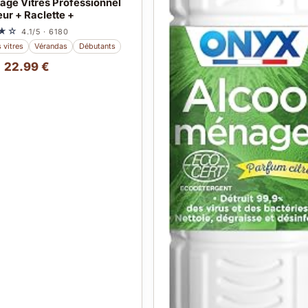
vage Vitres Professionnel
eur + Raclette +
★☆
4.1/5 · 6180
 vitres
Vérandas
Débutants
22.99 €