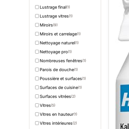
Lustrage final
(1)
Lustrage vitres
(1)
Miroirs
(9)
Miroirs et carrelage
(1)
Nettoyage naturel
(1)
Nettoyage pro
(1)
Nombreuses fenêtres
(1)
Parois de douche
(1)
Poussière et surfaces
(1)
Surfaces de cuisine
(1)
Surfaces vitrées
(2)
Vitres
(5)
Vitres en hauteur
(1)
Vitres intérieures
(2)