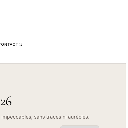
CONTACT
026
rs impeccables, sans traces ni auréoles.