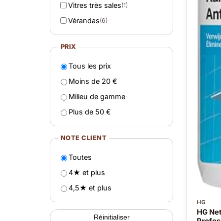
Vitres très sales
(1)
Vérandas
(6)
PRIX
Tous les prix
Moins de 20 €
Milieu de gamme
Plus de 50 €
NOTE CLIENT
Toutes
4★ et plus
4,5★ et plus
HG
HG Net
Réinitialiser