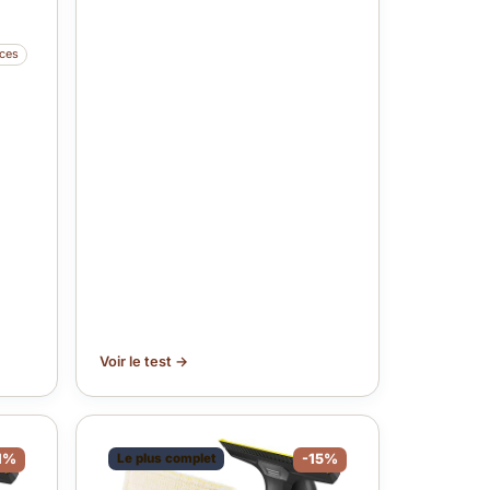
aces
Voir le test →
1%
Le plus complet
-15%