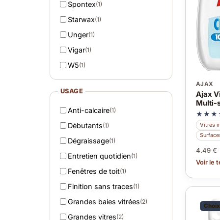
Spontex
(1)
Starwax
(1)
Unger
(1)
Vigar
(1)
W5
(1)
AJAX
USAGE
Ajax V
Multi-
Anti-calcaire
(1)
★★★
Débutants
Vitres i
(1)
Surface
Dégraissage
(1)
4.49 €
Entretien quotidien
(1)
Voir le 
Fenêtres de toit
(1)
Finition sans traces
(1)
Grandes baies vitrées
(2)
Choix
Grandes vitres
(2)