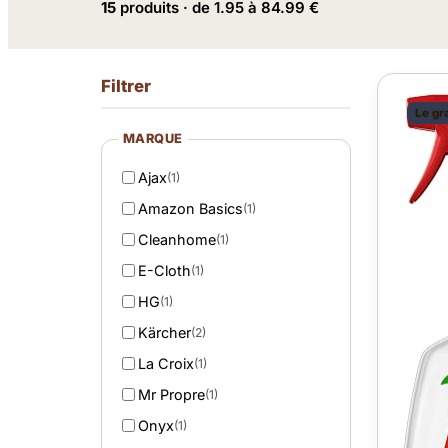
15
produits · de 1.95 à 84.99 €
Filtrer
Le gr
MARQUE
Ajax
(1)
Amazon Basics
(1)
Cleanhome
(1)
E-Cloth
(1)
HG
(1)
Kärcher
(2)
La Croix
(1)
Mr Propre
(1)
Onyx
(1)