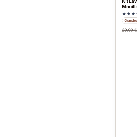
Kit La
Mouill
★★★
Grandes
29.99 €