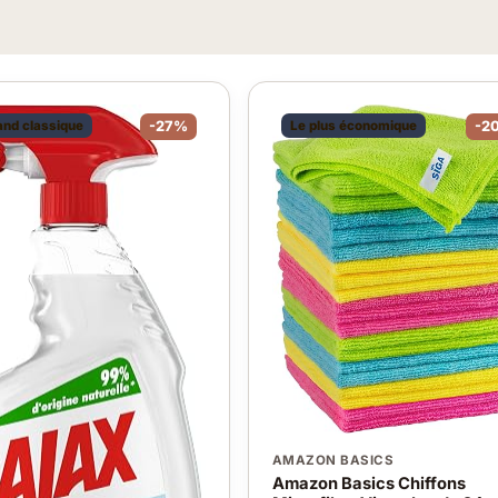
and classique
-27%
Le plus économique
-2
AMAZON BASICS
Amazon Basics Chiffons