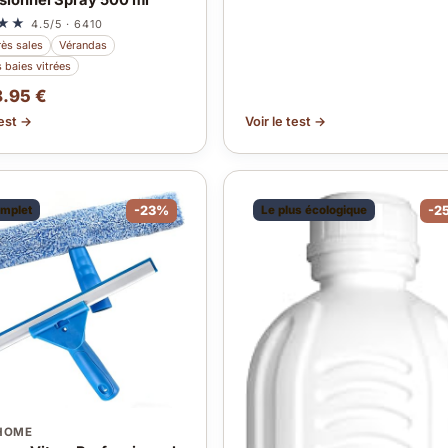
sionnel Spray 500 ml
★★
4.5/5 · 6410
rès sales
Vérandas
 baies vitrées
8.95 €
test →
Voir le test →
omplet
-23%
Le plus écologique
-2
HOME