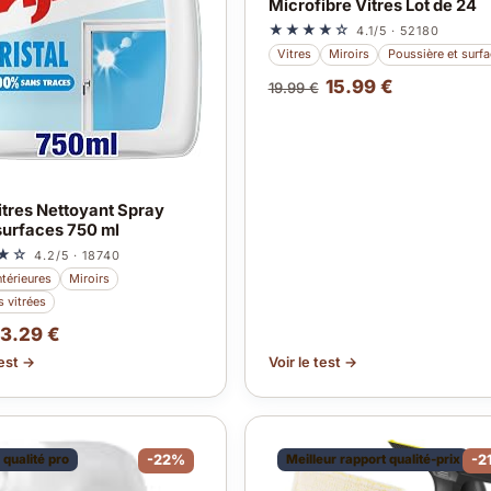
Microfibre Vitres Lot de 24
★★★★☆
4.1/5 · 52180
Vitres
Miroirs
Poussière et surf
15.99 €
19.99 €
itres Nettoyant Spray
surfaces 750 ml
★☆
4.2/5 · 18740
ntérieures
Miroirs
s vitrées
3.29 €
test →
Voir le test →
 qualité pro
-22%
Meilleur rapport qualité-prix
-2