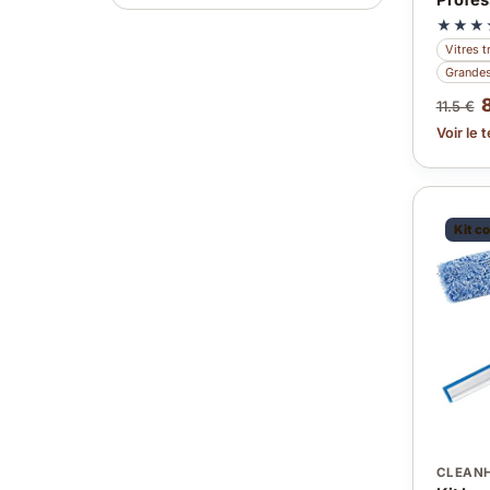
Profes
★★★
Vitres t
Grandes
11.5 €
Voir le 
Kit c
CLEAN