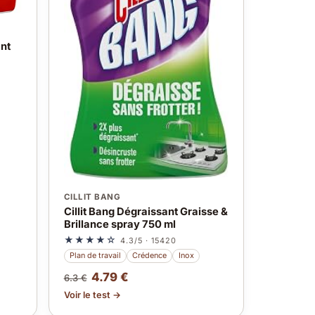
nt
CILLIT BANG
Cillit Bang Dégraissant Graisse &
Brillance spray 750 ml
★★★★☆
4.3/5 · 15420
Plan de travail
Crédence
Inox
4.79 €
6.3 €
Voir le test →