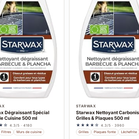
AX
STARWAX
x Dégraissant Spécial
Starwax Nettoyant Carboni
de Cuisine 500 ml
Grilles & Plaques 500 ml
★☆
★★★★☆
4.3/5 · 4180
4.3/5 · 3960
Filtres
Murs de cuisine
Grilles
Plaques fonte
Lèchefrite