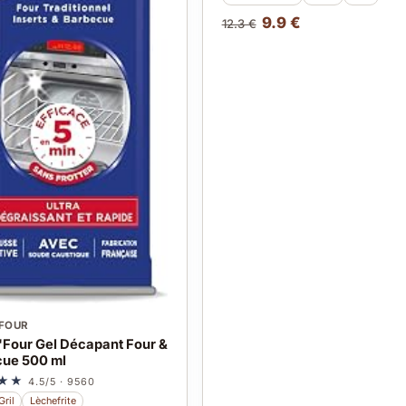
9.9 €
12.3 €
FOUR
Four Gel Décapant Four &
ue 500 ml
★★
4.5/5 · 9560
Gril
Lèchefrite