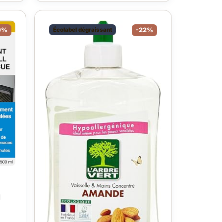
0%
Écolabel dégraissant
-22%
l