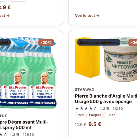
8.9 €
test →
Voir le test →
alent
-20%
Écologique polyvalent
-2
STARWAX
Pierre Blanche d'Argile Mult
Usage 500 g avec éponge
★★★★☆
4.2/5 · 11230
Inox
Plaques
Évier
PRE
pre Dégraissant Multi-
9.5 €
12.9 €
 spray 500 ml
★☆
4.2/5 · 12980