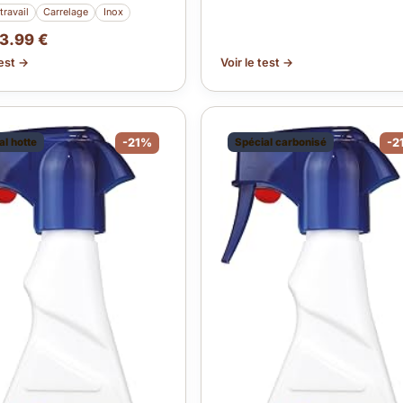
travail
Carrelage
Inox
3.99 €
test →
Voir le test →
al hotte
-21%
Spécial carbonisé
-2