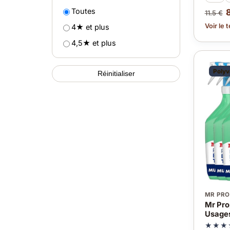
Toutes
11.5 €
Voir le 
4★ et plus
4,5★ et plus
Polyv
Réinitialiser
MR PRO
Mr Pro
Usages
★★★