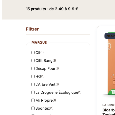
15
produits · de 2.49 à 9.9 €
Filtrer
Natur
MARQUE
Cif
(1)
Cillit Bang
(1)
Décap'Four
(1)
HG
(1)
L'Arbre Vert
(1)
La Droguerie Écologique
(1)
Mr Propre
(1)
LA DRO
Spontex
(1)
Bicarb
Techni