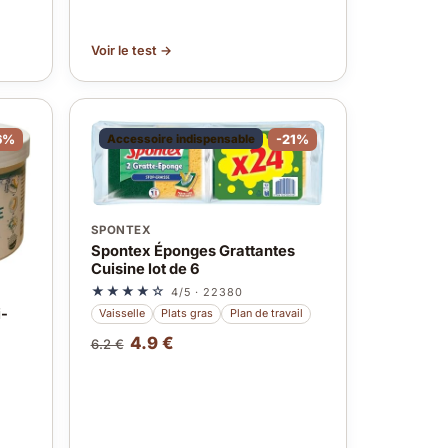
Voir le test →
6%
Accessoire indispensable
-21%
SPONTEX
Spontex Éponges Grattantes
Cuisine lot de 6
★★★★☆
4/5 · 22380
i-
Vaisselle
Plats gras
Plan de travail
4.9 €
6.2 €