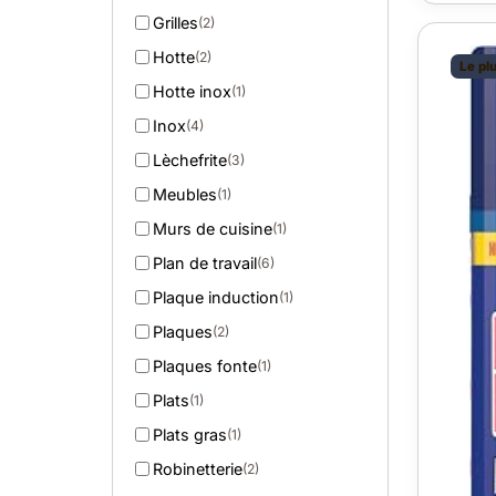
Grilles
(2)
Hotte
(2)
Le pl
Hotte inox
(1)
Inox
(4)
Lèchefrite
(3)
Meubles
(1)
Murs de cuisine
(1)
Plan de travail
(6)
Plaque induction
(1)
Plaques
(2)
Plaques fonte
(1)
Plats
(1)
Plats gras
(1)
Robinetterie
(2)