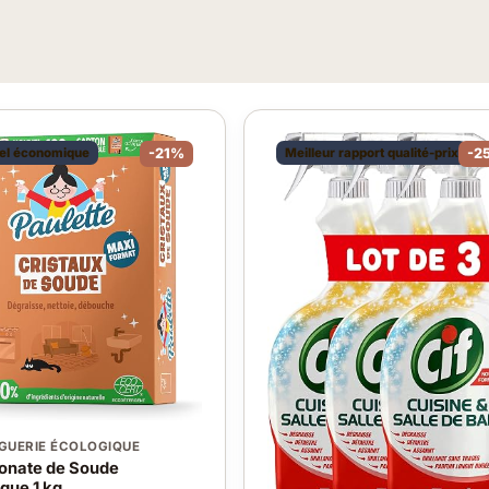
el économique
-21%
Meilleur rapport qualité-prix
-2
GUERIE ÉCOLOGIQUE
onate de Soude
que 1 kg