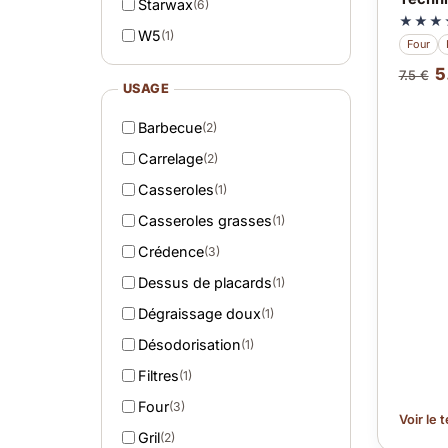
Starwax
(6)
★★★
W5
(1)
Four
5
7.5 €
USAGE
Barbecue
(2)
Carrelage
(2)
Casseroles
(1)
Casseroles grasses
(1)
Crédence
(3)
Dessus de placards
(1)
Dégraissage doux
(1)
Désodorisation
(1)
Filtres
(1)
Four
(3)
Voir le 
Gril
(2)