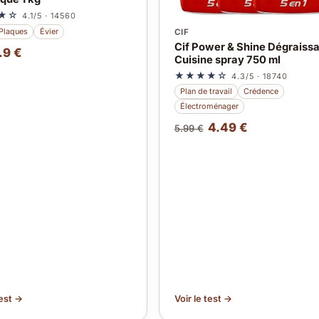
★☆
4.1/5 · 14560
Plaques
Évier
CIF
Cif Power & Shine Dégraissa
.9 €
Cuisine spray 750 ml
★★★★☆
4.3/5 · 18740
Plan de travail
Crédence
Électroménager
4.49 €
5.99 €
test →
Voir le test →