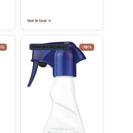
Voir le test →
1%
Choix des bricoleurs
-18%