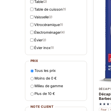
Table
(2)
Table de cuisson
(1)
Vaisselle
(2)
Vitrocéramique
(1)
Électroménager
(4)
Évier
(2)
Évier inox
(1)
PRIX
Tous les prix
Moins de 0 €
Milieu de gamme
DÉCAP'
Plus de 10 €
Décap'
Barbec
★★★
NOTE CLIENT
Four