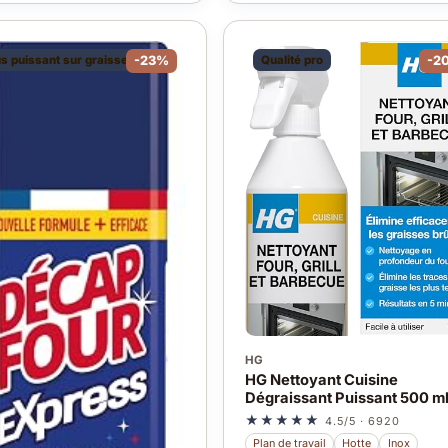
us puissant sur graisse cuite
-23%
Qualité pro
-2
HG
HG Nettoyant Cuisine
Dégraissant Puissant 500 m
★★★★★
4.5/5 · 6920
Plan de travail
Hotte
Inox