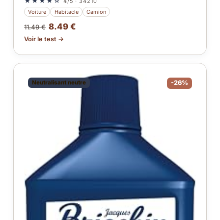
★★★★☆
4/5 · 34210
Voiture
Habitacle
Camion
8.49 €
11.49 €
Voir le test →
Neutralisant neutre
-26%