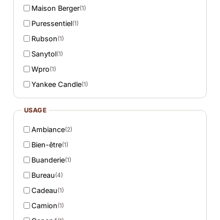
Maison Berger
(1)
Puressentiel
(1)
Rubson
(1)
Sanytol
(1)
Wpro
(1)
Yankee Candle
(1)
USAGE
Ambiance
(2)
Bien-être
(1)
Buanderie
(1)
Bureau
(4)
Cadeau
(1)
Camion
(1)