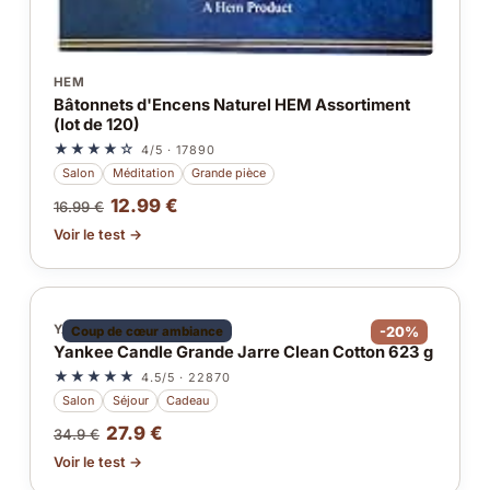
HEM
Bâtonnets d'Encens Naturel HEM Assortiment
(lot de 120)
★★★★☆
4/5 · 17890
Salon
Méditation
Grande pièce
12.99 €
16.99 €
Voir le test →
YANKEE CANDLE
Coup de cœur ambiance
-20%
Yankee Candle Grande Jarre Clean Cotton 623 g
★★★★★
4.5/5 · 22870
Salon
Séjour
Cadeau
27.9 €
34.9 €
Voir le test →