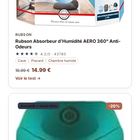
RUBSON
Rubson Absorbeur d'Humidité AERO 360° Anti-
Odeurs
★★★★☆
4.2/5 · 43780
Cave
Placard
Chambre humide
14.99 €
19.99 €
Voir le test →
Assainit + neutralise
-20%