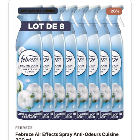
Anti-odeurs cuisine
-26%
FEBREZE
Febreze Air Effects Spray Anti-Odeurs Cuisine
300 ml