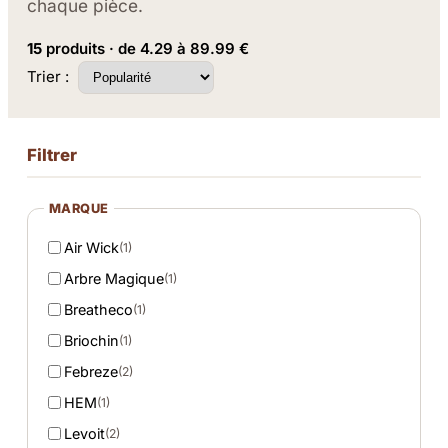
chaque pièce.
15
produits · de 4.29 à 89.99 €
Trier :
Filtrer
MARQUE
Air Wick
(1)
Arbre Magique
(1)
Breatheco
(1)
Briochin
(1)
Febreze
(2)
HEM
(1)
Levoit
(2)