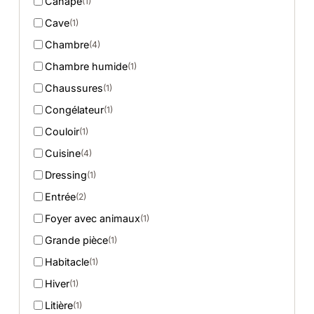
Canapé
(1)
Cave
(1)
Chambre
(4)
Chambre humide
(1)
Chaussures
(1)
Congélateur
(1)
Couloir
(1)
Cuisine
(4)
Dressing
(1)
Entrée
(2)
Foyer avec animaux
(1)
Grande pièce
(1)
Habitacle
(1)
Hiver
(1)
Litière
(1)