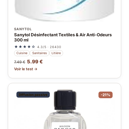
SANYTOL
Sanytol Désinfectant Textiles & Air Anti-Odeurs
300 ml
★★★★☆
4.3/5 · 26430
Cuisine
Sanitaires
Litière
5.99 €
7.49 €
Voir le test →
Diffusion passive
-21%