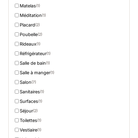
Matelas
(1)
Méditation
(1)
Placard
(2)
Poubelle
(2)
Rideaux
(1)
Réfrigérateur
(1)
Salle de bain
(1)
Salle à manger
(1)
Salon
(7)
Sanitaires
(1)
Surfaces
(1)
Séjour
(2)
Toilettes
(1)
Vestiaire
(1)