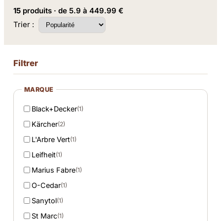
15
produits · de 5.9 à 449.99 €
Trier :
Filtrer
MARQUE
Black+Decker
(1)
Kärcher
(2)
L'Arbre Vert
(1)
Leifheit
(1)
Marius Fabre
(1)
O-Cedar
(1)
Sanytol
(1)
St Marc
(1)