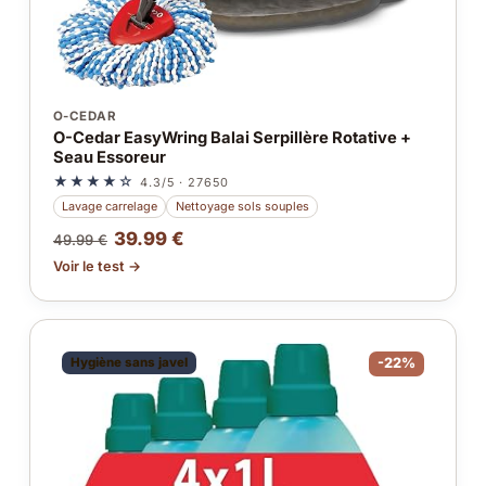
O-CEDAR
O-Cedar EasyWring Balai Serpillère Rotative +
Seau Essoreur
★★★★☆
4.3/5 · 27650
Lavage carrelage
Nettoyage sols souples
39.99 €
49.99 €
Voir le test →
Hygiène sans javel
-22%