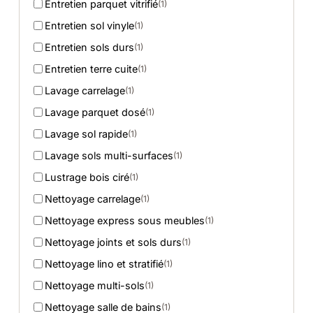
Entretien parquet vitrifié
(1)
Entretien sol vinyle
(1)
Entretien sols durs
(1)
Entretien terre cuite
(1)
Lavage carrelage
(1)
Lavage parquet dosé
(1)
Lavage sol rapide
(1)
Lavage sols multi-surfaces
(1)
Lustrage bois ciré
(1)
Nettoyage carrelage
(1)
Nettoyage express sous meubles
(1)
Nettoyage joints et sols durs
(1)
Nettoyage lino et stratifié
(1)
Nettoyage multi-sols
(1)
Nettoyage salle de bains
(1)