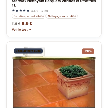
Starwax Nettoyant Parquets Vitrifiés et Stratifiés
1 L
★★★★★
4.5/5 · 5120
Entretien parquet vitrifié
Nettoyage sol stratifié
8.9 €
11.5 €
Voir le test →
Spécial terre cuite
-20%