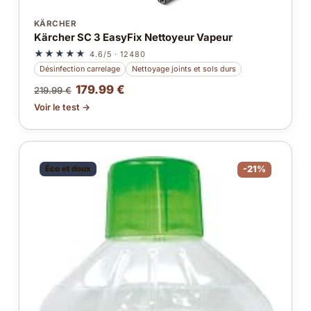
KÄRCHER
Kärcher SC 3 EasyFix Nettoyeur Vapeur
★★★★★
4.6/5 · 12480
Désinfection carrelage
Nettoyage joints et sols durs
179.99 €
219.99 €
Voir le test →
Éco et doux
-21%