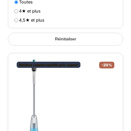
Toutes
4★ et plus
4,5★ et plus
Réinitialiser
Meilleur rapport qualité-prix vapeur
-20%