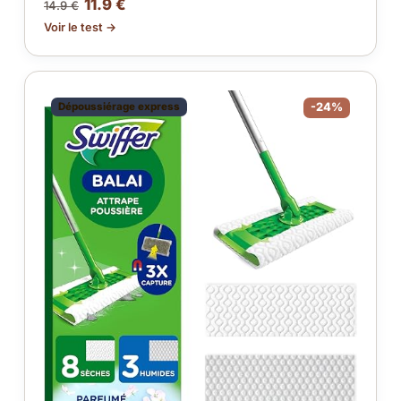
11.9 €
14.9 €
Voir le test →
Dépoussiérage express
-24%