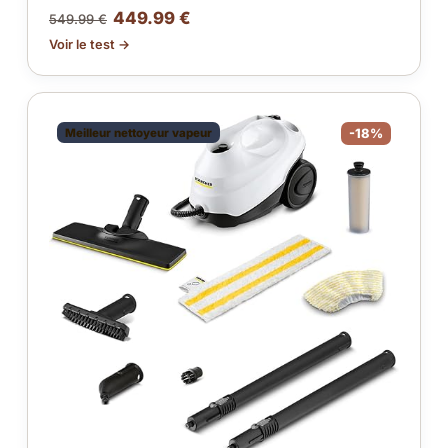
449.99 €
549.99 €
Voir le test →
Meilleur nettoyeur vapeur
-18%