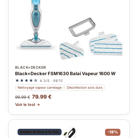
BLACK+DECKER
Black+Decker FSM1630 Balai Vapeur 1600 W
★★★★☆
4.3/5 · 9870
Nettoyage vapeur carrelage
Désinfection sols durs
79.99 €
99.99 €
Voir le test →
Aspire et lave à la fois
-18%