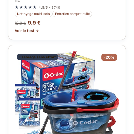
1 L
★★★★★
4.5/5 · 8740
Nettoyage multi-sols
Entretien parquet huilé
9.9 €
12.9 €
Voir le test →
Essorage sans effort
-20%