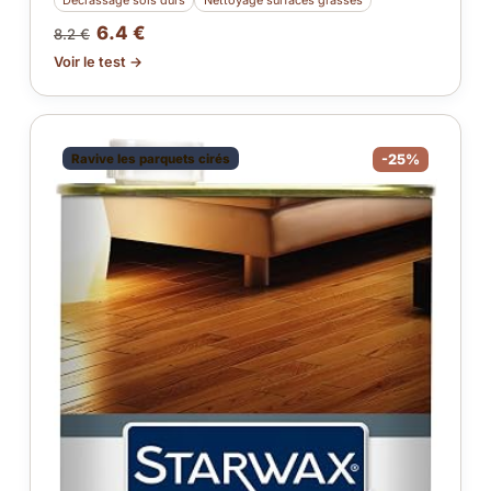
Décrassage sols durs
Nettoyage surfaces grasses
6.4 €
8.2 €
Voir le test →
Ravive les parquets cirés
-25%