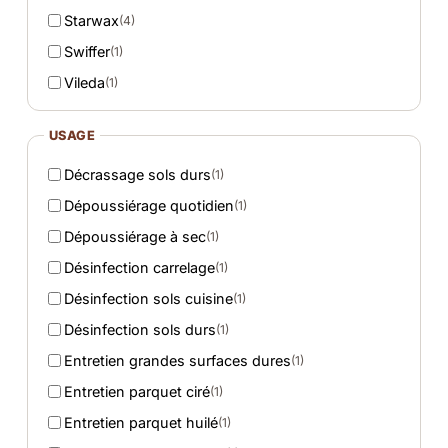
Starwax
(4)
Swiffer
(1)
Vileda
(1)
USAGE
Décrassage sols durs
(1)
Dépoussiérage quotidien
(1)
Dépoussiérage à sec
(1)
Désinfection carrelage
(1)
Désinfection sols cuisine
(1)
Désinfection sols durs
(1)
Entretien grandes surfaces dures
(1)
Entretien parquet ciré
(1)
Entretien parquet huilé
(1)