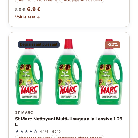
6.9 €
8.9 €
Voir le test →
Dégraissant puissant
-22%
ST MARC
St Marc Nettoyant Multi-Usages à la Lessive 1,25
L
★★★★☆
4.1/5 · 6210