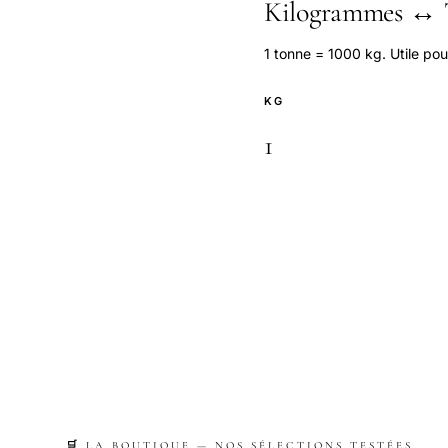
Kilogrammes ↔ 
1 tonne = 1000 kg. Utile pou
KG
🛒 LA BOUTIQUE — NOS SÉLECTIONS TESTÉES