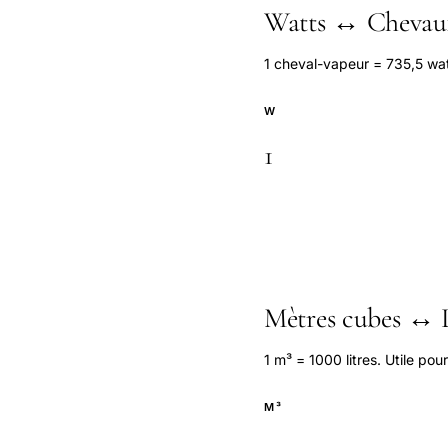
Watts ↔ Chevau
1 cheval-vapeur = 735,5 wa
W
Mètres cubes ↔ L
1 m³ = 1000 litres. Utile pou
M³