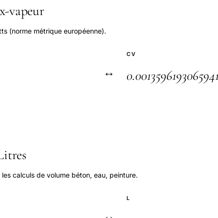
x-vapeur
tts (norme métrique européenne).
CV
↔
itres
r les calculs de volume béton, eau, peinture.
L
↔