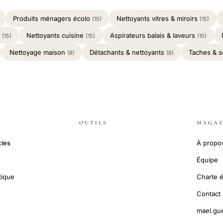
Produits ménagers écolo
Nettoyants vitres & miroirs
(15)
(15)
e
Nettoyants cuisine
Aspirateurs balais & laveurs
(15)
(15)
(15)
Nettoyage maison
Détachants & nettoyants
Taches & s
(8)
(8)
OUTILS
MAGAZ
cles
À propo
Équipe
tique
Charte é
Contact
mael.gu