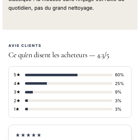
quotidien, pas du grand nettoyage.
AVIS CLIENTS
Ce qu'en disent les acheteurs — 4.3/5
5★
60%
4★
25%
3★
9%
2★
3%
1★
3%
★★★★★