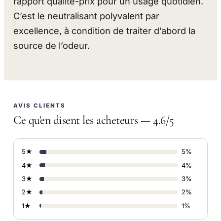
rapport qualité-prix pour un usage quotidien.
C’est le neutralisant polyvalent par
excellence, à condition de traiter d’abord la
source de l’odeur.
AVIS CLIENTS
Ce qu'en disent les acheteurs — 4.6/5
5★
5%
4★
4%
3★
3%
2★
2%
1★
1%