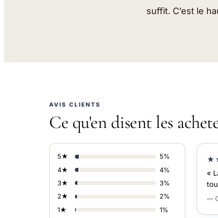
suffit. C’est le 
AVIS CLIENTS
Ce qu'en disent les achet
5★
5%
★
4★
4%
« L
3★
3%
tou
2★
2%
— C
1★
1%