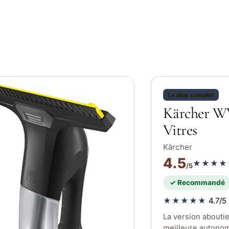
Le plus complet
Kärcher W
Vitres
Kärcher
4.5
★★★★
/5
✓ Recommandé
★★★★★
4.7/5 
La version aboutie
meilleure autonom