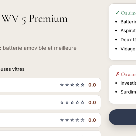
✓ On aim
er WV 5 Premium
Batter
Aspira
Deux tê
: batterie amovible et meilleure
Vidage 
uses vitres
✗ On aim
Invest
☆☆☆☆☆
0.0
Surdim
☆☆☆☆☆
0.0
☆☆☆☆☆
0.0