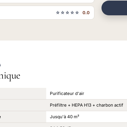
☆☆☆☆☆
0.0
S
nique
Purificateur d'air
Préfiltre + HEPA H13 + charbon actif
e
Jusqu'à 40 m²