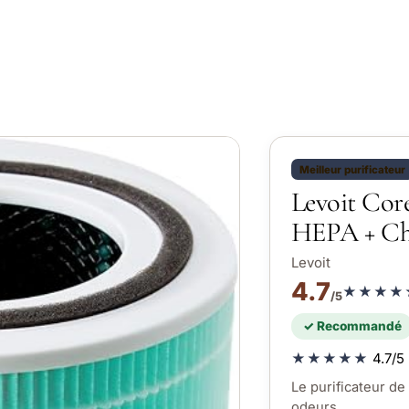
Meilleur purificateur
Levoit Core
HEPA + Ch
Levoit
4.7
★★★★
/5
✓ Recommandé
★★★★★
4.7/5 
Le purificateur de
odeurs.