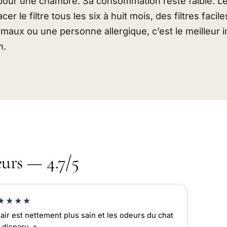
l pour une chambre. Sa consommation reste faible. Le
er le filtre tous les six à huit mois, des filtres facil
imaux ou une personne allergique, c’est le meilleur 
n.
eurs — 4.7/5
★★★★
'air est nettement plus sain et les odeurs du chat
 disparu. »