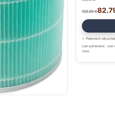
82.79
109.99 €
✓ Paiement sécuris
Lien partenaire : une
vous.