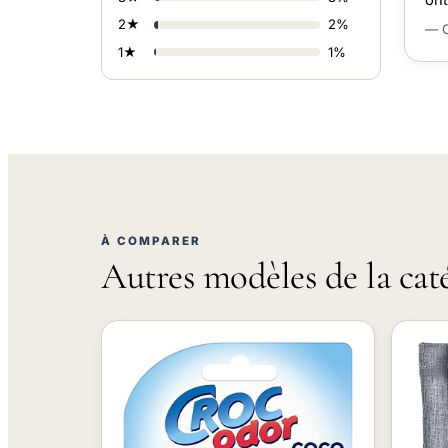
2★
2%
— C
1★
1%
À COMPARER
Autres modèles de la cat