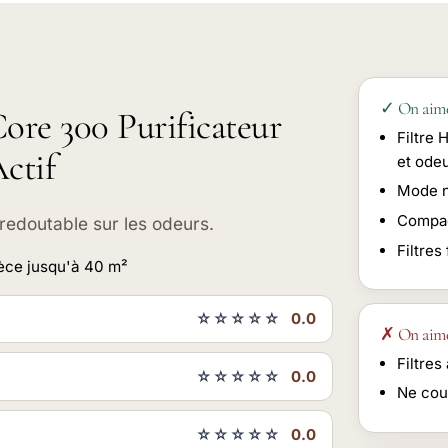
✓ On aim
Core 300 Purificateur
Filtre 
ctif
et ode
Mode nu
Compac
 redoutable sur les odeurs.
Filtres
ièce jusqu'à 40 m²
☆☆☆☆☆
0.0
✗ On aim
Filtres
☆☆☆☆☆
0.0
Ne cou
☆☆☆☆☆
0.0