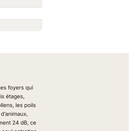
les foyers qui
ois étages,
llens, les poils
 d’animaux,
ment 24 dB, ce