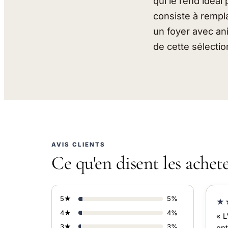
qui le rend idéa
consiste à remplac
un foyer avec an
de cette sélectio
AVIS CLIENTS
Ce qu'en disent les achet
5★
5%
★
4★
4%
« L
3★
3%
ont