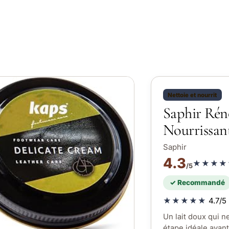
Nettoie et nourrit
Saphir Réno
Nourrissan
Saphir
4.3
★★★★
/5
✓ Recommandé
★★★★★
4.7/5 
Un lait doux qui n
étape idéale avant