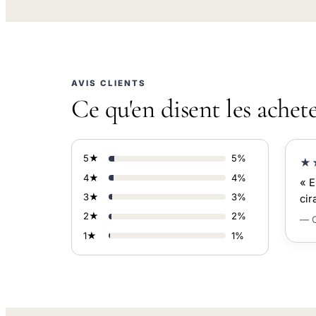
AVIS CLIENTS
Ce qu'en disent les achet
5★
5%
★
4★
4%
« E
3★
3%
cir
2★
2%
— C
1★
1%