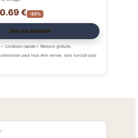
10.69 €
-23%
Voir sur Amazon
é
✓ Livraison rapide
✓ Retours gratuits
 commission peut nous être versée, sans surcoût pour
e