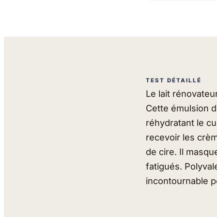
TEST DÉTAILLÉ
Le lait rénovateu
Cette émulsion do
réhydratant le cu
recevoir les crè
de cire. Il masqu
fatigués. Polyva
incontournable po