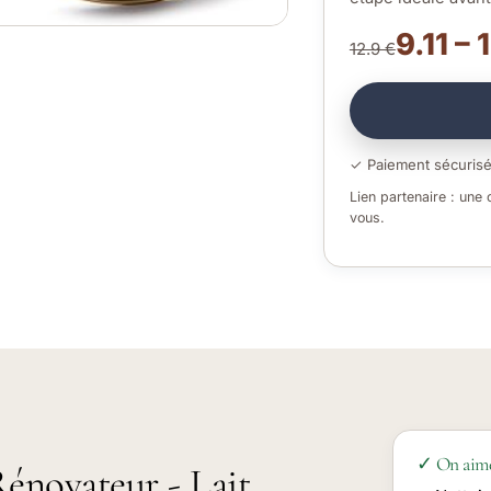
9.11 – 
12.9 €
✓ Paiement sécuris
Lien partenaire : une
vous.
✓ On aim
Rénovateur - Lait