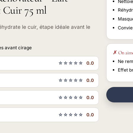
Nettoi
 Cuir 75 ml
Réhydr
Masque
éhydrate le cuir, étape idéale avant le
Convie
ses avant cirage
✗ On aim
Ne rem
☆☆☆☆☆
0.0
Effet br
☆☆☆☆☆
0.0
☆☆☆☆☆
0.0
☆☆☆☆☆
0.0