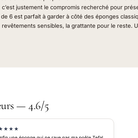
s c’est justement le compromis recherché pour prés
t de 6 est parfait à garder à côté des éponges classiq
 revêtements sensibles, la grattante pour le reste. 
eurs — 4.6/5
★★★★
nfin une éponge qui ne raye pas ma poêle Tefal,