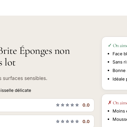
✓ On aim
-Brite Éponges non
Face b
s lot
Sans ri
Bonne 
s surfaces sensibles.
Idéale 
isselle délicate
✗ On aim
☆☆☆☆☆
0.0
Moins e
Mousse
☆☆☆☆☆
0.0