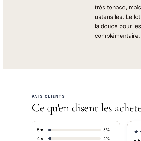
très tenace, mai
ustensiles. Le lo
la douce pour les
complémentaire.
AVIS CLIENTS
Ce qu'en disent les achet
5★
5%
★
4★
4%
« E