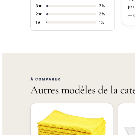
3★
3%
je 
2★
2%
— C
1★
1%
À COMPARER
Autres modèles de la cat