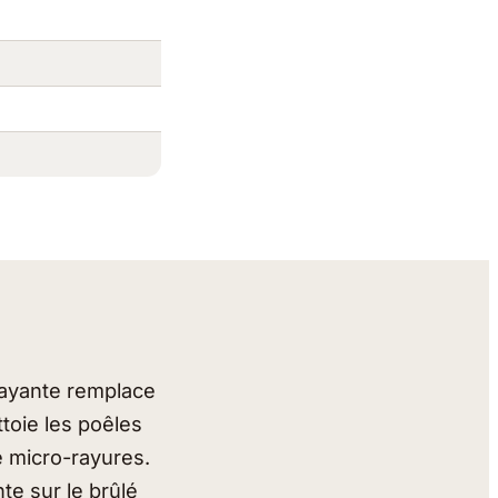
rayante remplace
ttoie les poêles
de micro-rayures.
e sur le brûlé