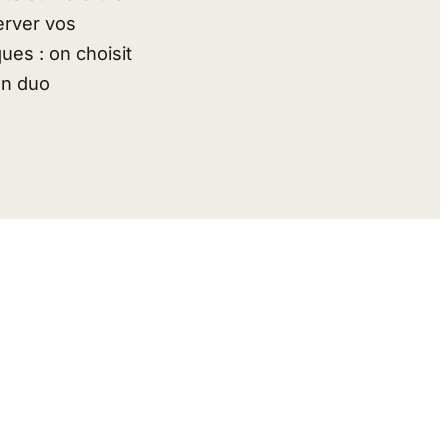
erver vos
ues : on choisit
Un duo