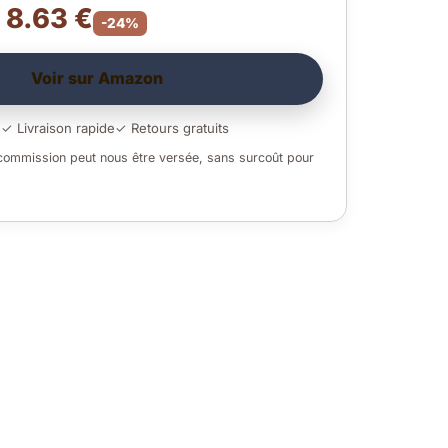
– 8.63 €
-24%
Voir sur Amazon
é
✓ Livraison rapide
✓ Retours gratuits
 commission peut nous être versée, sans surcoût pour