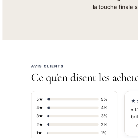
la touche finale s
AVIS CLIENTS
Ce qu'en disent les achet
5★
5%
★
4★
4%
« L
3★
3%
bri
2★
2%
— C
1★
1%