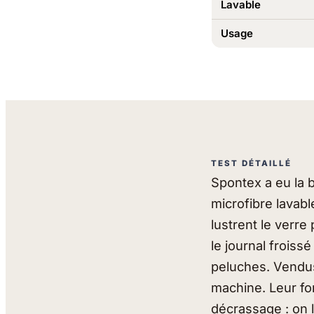
Lavable
Usage
TEST DÉTAILLÉ
Spontex a eu la b
microfibre lavable
lustrent le verre
le journal froiss
peluches. Vendus 
machine. Leur for
décrassage : on 