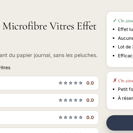
✓ On aim
 Microfibre Vitres Effet
Effet l
Aucune
Lot de 
rant du papier journal, sans les peluches.
Efficac
itres
✗ On aim
☆☆☆☆☆
0.0
Petit f
À rése
☆☆☆☆☆
0.0
☆☆☆☆☆
0.0