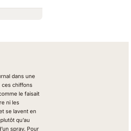
ournal dans une
e, ces chiffons
 comme le faisait
e ni les
et se lavent en
 plutôt qu’au
d’un spray. Pour