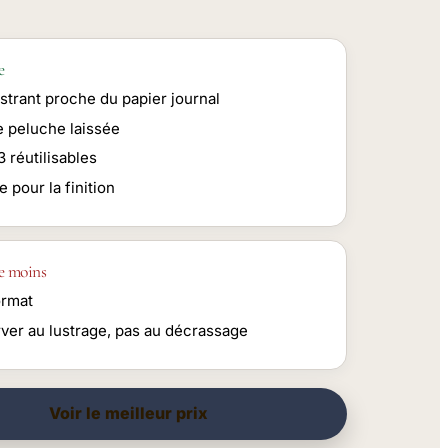
e
ustrant proche du papier journal
 peluche laissée
3 réutilisables
e pour la finition
e moins
ormat
rver au lustrage, pas au décrassage
Voir le meilleur prix