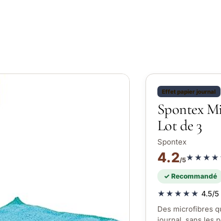
Effet papier journal
Spontex Mic
Lot de 3
Spontex
4.2
★★★★
/5
✓ Recommandé
★★★★★
4.5/5 
Des microfibres qu
journal, sans les 