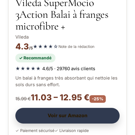
Vileda SuperMocio
3Action Balai à franges
microfibre +
Vileda
4.3
★★★★☆
Note de la rédaction
/5
✓ Recommandé
★★★★★
4.6/5 · 29760 avis clients
Un balai à franges très absorbant qui nettoie les
sols durs sans effort.
11.03 – 12.95 €
15.99 €
-25%
Voir sur Amazon
✓ Paiement sécurisé
✓ Livraison rapide