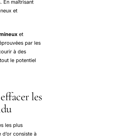
. En maîtrisant
ineux et
umineux
et
 éprouvées par les
courir à des
out le potentiel
ffacer les
ndu
s les plus
 d’or consiste à