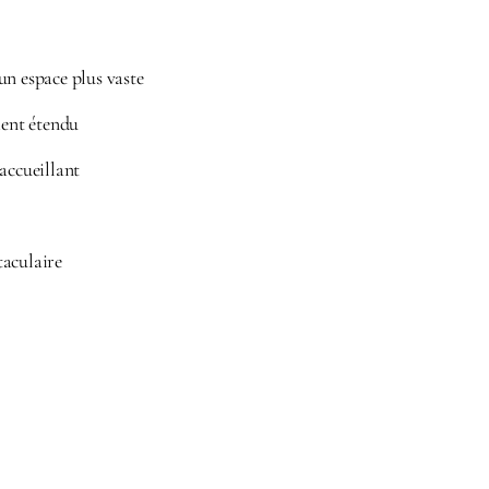
 un espace plus vaste
ment étendu
 accueillant
taculaire