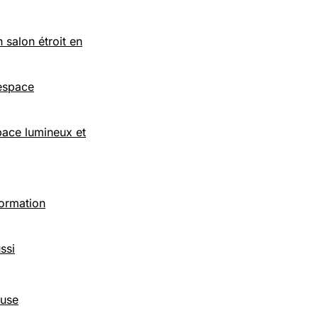
 salon étroit en
 espace
space lumineux et
formation
ssi
euse