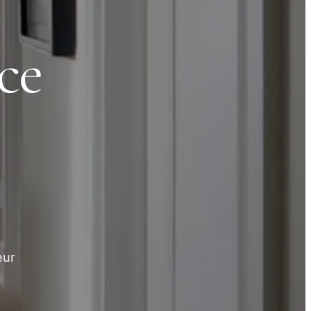
uce
eur