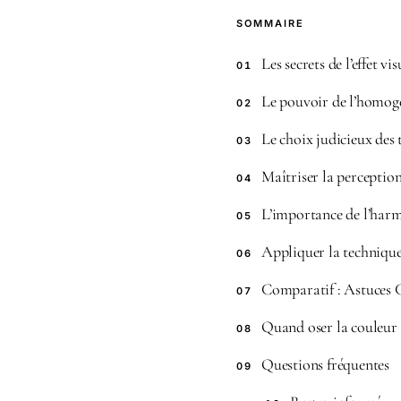
SOMMAIRE
Les secrets de l’effet 
01
Le pouvoir de l’homogé
02
Le choix judicieux des 
03
Maîtriser la perception 
04
L’importance de l’harm
05
Appliquer la technique 
06
Comparatif : Astuces 
07
Quand oser la couleur 
08
Questions fréquentes
09