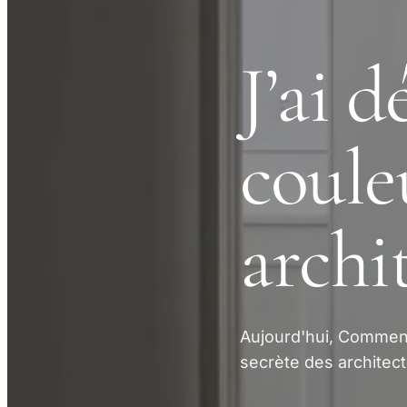
J’ai d
coule
archi
Aujourd'hui, Comment
secrète des architect