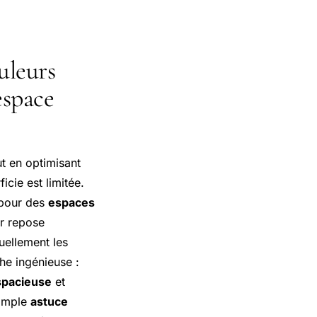
ouleurs
espace
t en optimisant
icie est limitée.
 pour des
espaces
ur repose
uellement les
he ingénieuse :
spacieuse
et
simple
astuce