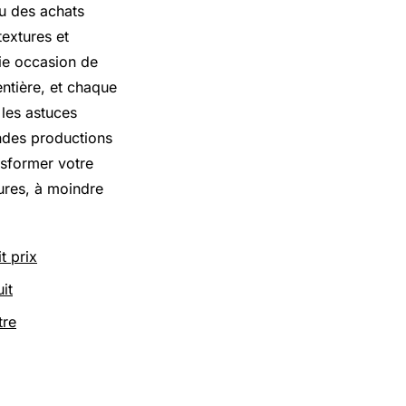
ou des achats
textures et
aie occasion de
entière, et chaque
 les astuces
andes productions
sformer votre
eures, à moindre
t prix
it
tre