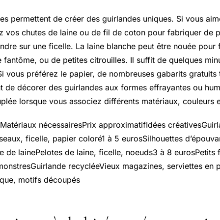
ues permettent de créer des guirlandes uniques. Si vous aim
ez vos chutes de laine ou de fil de coton pour fabriquer de 
ndre sur une ficelle. La laine blanche peut être nouée pour
e fantôme, ou de petites citrouilles. Il suffit de quelques min
Si vous préférez le papier, de nombreuses gabarits gratuits 
nt de décorer des guirlandes aux formes effrayantes ou hum
uplée lorsque vous associez différents matériaux, couleurs e
Matériaux nécessairesPrix approximatifIdées créativesGuir
seaux, ficelle, papier coloré1 à 5 eurosSilhouettes d’épouva
de de lainePelotes de laine, ficelle, noeuds3 à 8 eurosPetits
monstresGuirlande recycléeVieux magazines, serviettes en pa
ïque, motifs découpés