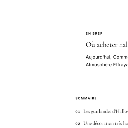
EN BREF
Où acheter hal
Aujourd'hui, Comme
Atmosphère Effrayan
SOMMAIRE
Les guirlandes d’Hallo
01
Une décoration très hab
02