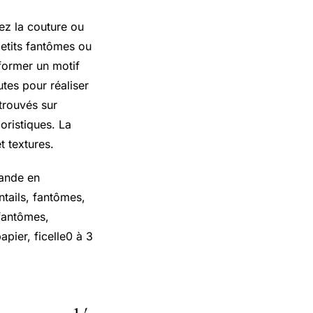
ez la couture ou
petits fantômes ou
 former un motif
utes pour réaliser
trouvés sur
oristiques. La
t textures.
lande en
ntails, fantômes,
 fantômes,
pier, ficelle0 à 3