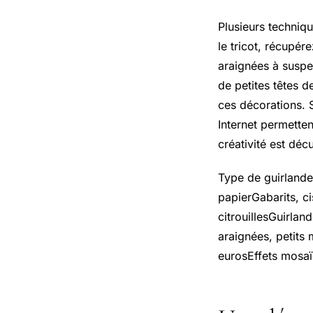
Plusieurs techniq
le tricot, récupér
araignées à suspe
de petites têtes d
ces décorations. 
Internet permette
créativité est déc
Type de guirlande
papierGabarits, ci
citrouillesGuirlan
araignées, petits 
eurosEffets mosa