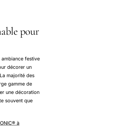
nable pour
e ambiance festive
pour décorer un
 La majorité des
large gamme de
ser une décoration
te souvent que
TRONIC® à