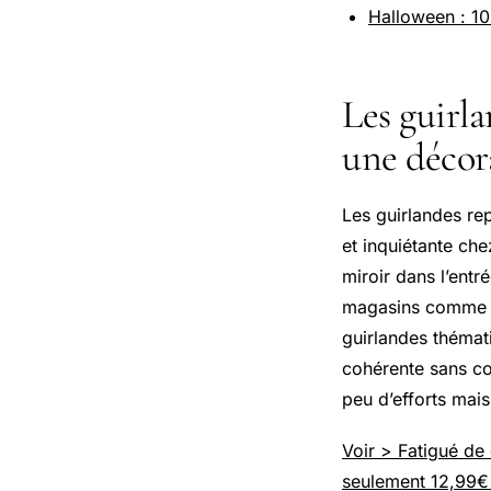
Halloween : 10 
Les guirl
une décora
Les guirlandes re
et inquiétante che
miroir dans l’entr
magasins comme L
guirlandes thémat
cohérente sans co
peu d’efforts mai
Voir > Fatigué d
seulement 12,99€ s