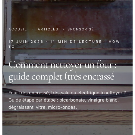
ACCUEIL
·
ARTICLES
·
SPONSORISÉ
17 JUIN 2026
· 11 MIN DE LECTURE
· HOW
TO
Comment nettoyer un four :
guide complet (très encrassé
Four très encrassé, très sale ou électrique à nettoyer ?
Guide étape par étape : bicarbonate, vinaigre blanc,
dégraissant, vitre, micro-ondes.