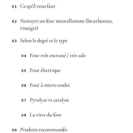
Ce qu’il vous faut
01
Nettoyer un four naturellement (bicarbonate,
02
vinaigre)
Selon le degré et le type
03
Four très encrassé / très sale
04
Four électrique
05
Four à micro-ondes
06
Pyrolyse vs catalyse
07
La vitre du four
08
Produits recommandés
09