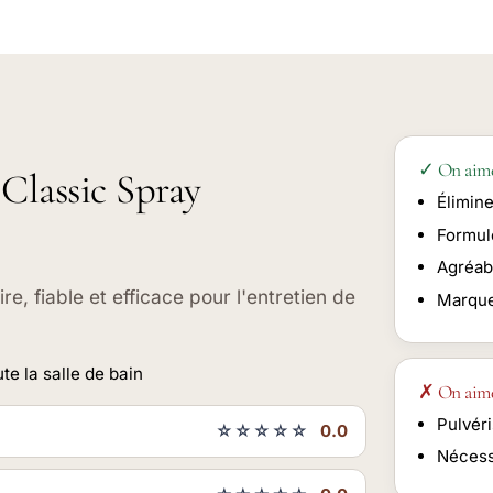
✓ On aim
 Classic Spray
Élimine
Formul
Agréabl
re, fiable et efficace pour l'entretien de
Marque
te la salle de bain
✗ On aim
Pulvéri
☆☆☆☆☆
0.0
Nécessi