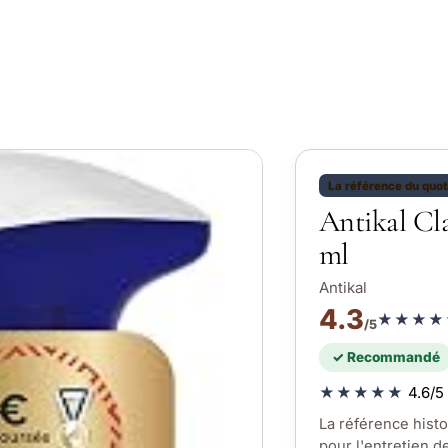
La référence du quot
Antikal Cla
ml
Antikal
4.3
★★★★
/5
✓ Recommandé
★★★★★
4.6/5 
La référence histor
pour l'entretien d