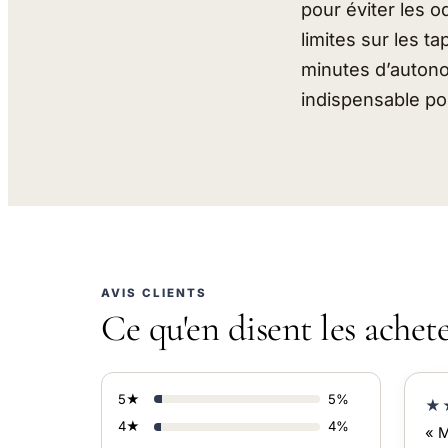
pour éviter les o
limites sur les t
minutes d’autono
indispensable po
AVIS CLIENTS
Ce qu'en disent les achet
5★
5%
★
4★
4%
« M