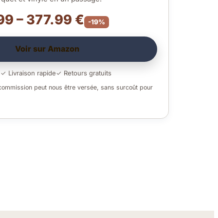
99 – 377.99 €
-19%
Voir sur Amazon
é
✓ Livraison rapide
✓ Retours gratuits
 commission peut nous être versée, sans surcoût pour