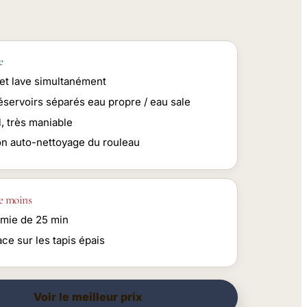
e
 et lave simultanément
éservoirs séparés eau propre / eau sale
l, très maniable
on auto-nettoyage du rouleau
e moins
mie de 25 min
ace sur les tapis épais
Voir le meilleur prix