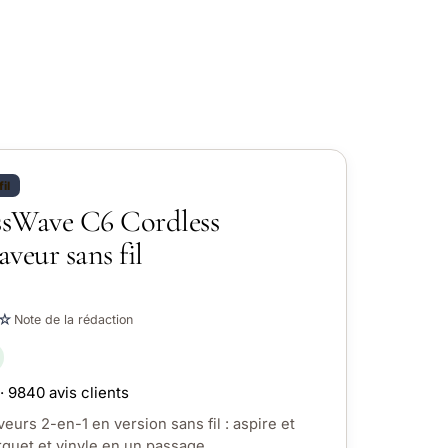
il
ossWave C6 Cordless
aveur sans fil
☆
Note de la rédaction
· 9840 avis clients
veurs 2-en-1 en version sans fil : aspire et
rquet et vinyle en un passage.