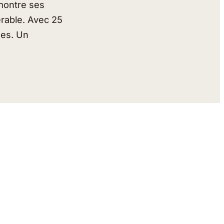
 montre ses
férable. Avec 25
nes. Un