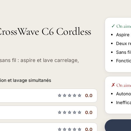
✓ On aim
l CrossWave C6 Cordless
Aspire
Deux r
Sans fi
ans fil : aspire et lave carrelage,
Foncti
ion et lavage simultanés
✗ On aim
Autono
☆☆☆☆☆
0.0
Ineffic
☆☆☆☆☆
0.0
☆☆☆☆☆
0.0