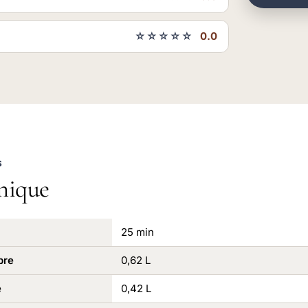
☆☆☆☆☆
0.0
S
nique
25 min
pre
0,62 L
e
0,42 L