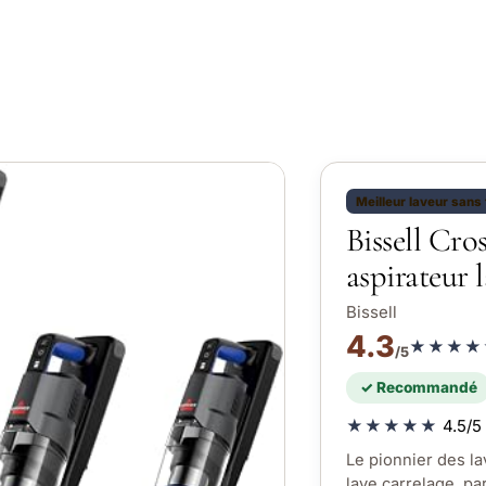
Meilleur laveur sans f
Bissell Cr
aspirateur l
Bissell
4.3
★★★★
/5
✓ Recommandé
★★★★★
4.5/5 
Le pionnier des la
lave carrelage, pa