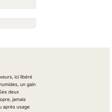
eurs, ici libéré
s humides, un gain
 Ses deux
ropre, jamais
au après usage