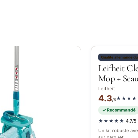
Qualité allemande du
Leifheit Cl
Mop + Seau
Leifheit
4.3
★★★★
/5
✓ Recommandé
★★★★★
4.7/5 
Un kit robuste ave
sur parquet.