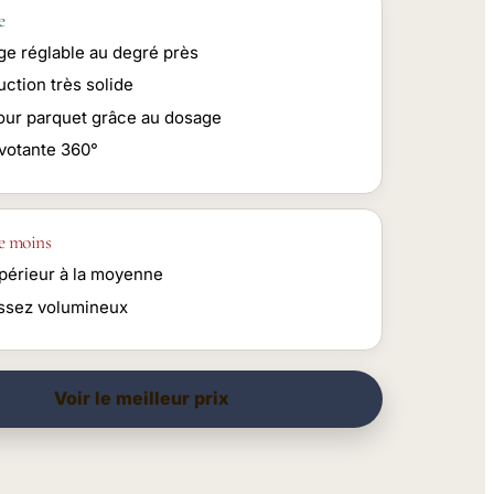
e
ge réglable au degré près
ction très solide
pour parquet grâce au dosage
ivotante 360°
e moins
upérieur à la moyenne
ssez volumineux
Voir le meilleur prix