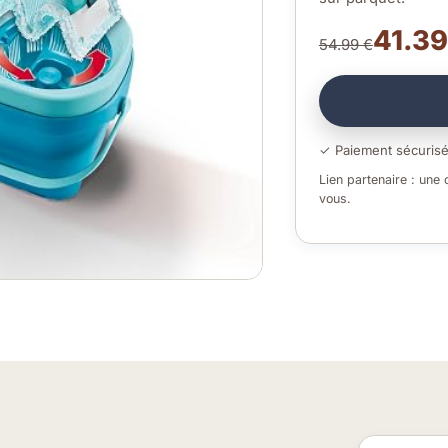
41.39
54.99 €
✓ Paiement sécuris
Lien partenaire : une
vous.