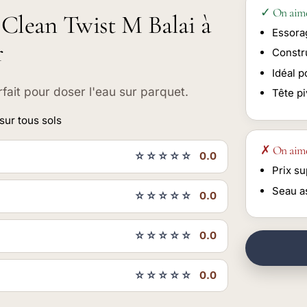
✓ On aim
t Clean Twist M Balai à
Essora
r
Constru
Idéal 
fait pour doser l'eau sur parquet.
Tête p
sur tous sols
✗ On aim
☆☆☆☆☆
0.0
Prix s
Seau a
☆☆☆☆☆
0.0
☆☆☆☆☆
0.0
☆☆☆☆☆
0.0