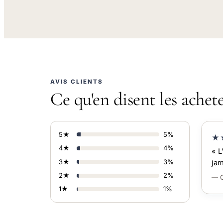
AVIS CLIENTS
Ce qu'en disent les achet
5★
5%
★
4★
4%
« L
3★
3%
jam
2★
2%
— C
1★
1%