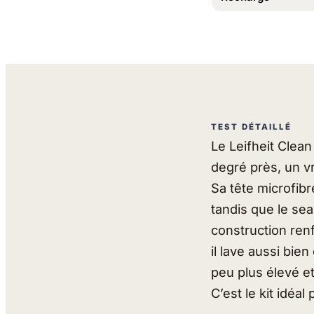
TEST DÉTAILLÉ
Le Leifheit Clean
degré près, un vr
Sa tête microfibr
tandis que le se
construction ren
il lave aussi bie
peu plus élevé e
C’est le kit idéa