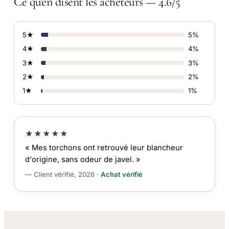
Ce qu'en disent les acheteurs — 4.6/5
5★
5%
4★
4%
3★
3%
2★
2%
1★
1%
★★★★★
« Mes torchons ont retrouvé leur blancheur
d'origine, sans odeur de javel. »
— Client vérifié, 2026 ·
Achat vérifié