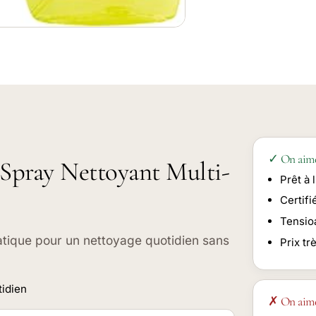
✓ On aim
t Spray Nettoyant Multi-
Prêt à
Certif
Tensioa
ratique pour un nettoyage quotidien sans
Prix tr
tidien
✗ On aim