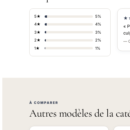
5★
5%
★
4★
4%
« P
3★
3%
cul
2★
2%
— C
1★
1%
À COMPARER
Autres modèles de la cat