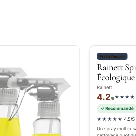
Prêt à l'emploi
Rainett Sp
Écologique
Rainett
4.2
★★★★
/5
✓ Recommandé
★★★★★
4.5/5 
Un spray multi-usa
nettoyage quotidi