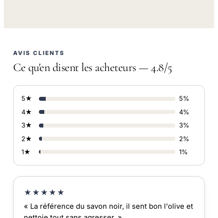
AVIS CLIENTS
Ce qu'en disent les acheteurs — 4.8/5
5★
5%
4★
4%
3★
3%
2★
2%
1★
1%
★★★★★
« La référence du savon noir, il sent bon l'olive et
nettoie tout sans agresser. »