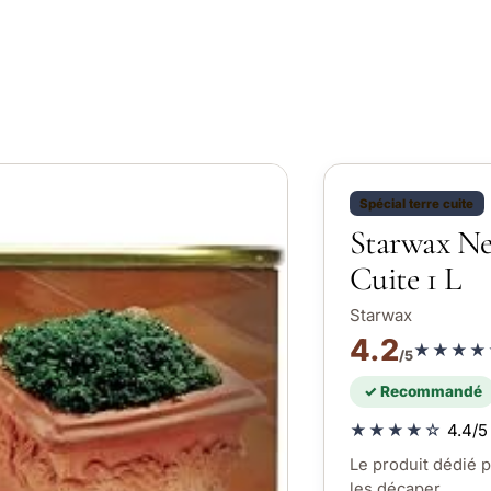
Spécial terre cuite
Starwax Ne
Cuite 1 L
Starwax
4.2
★★★★
/5
✓ Recommandé
★★★★☆
4.4/5 
Le produit dédié p
les décaper.