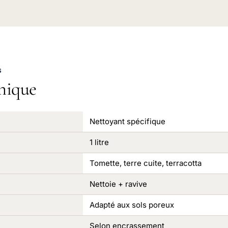
S
nique
Nettoyant spécifique
1 litre
Tomette, terre cuite, terracotta
Nettoie + ravive
Adapté aux sols poreux
Selon encrassement