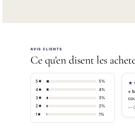
AVIS CLIENTS
Ce qu'en disent les achet
5★
5%
★
4★
4%
« M
3★
3%
cou
2★
2%
— C
1★
1%