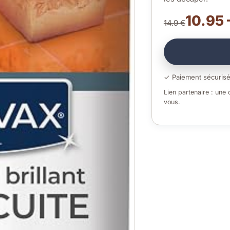
10.95 
14.9 €
✓ Paiement sécuris
Lien partenaire : une
vous.