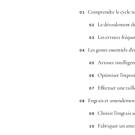
Comprendre le cycle na
01
Le déroulement du
02
Les erreurs fréquen
03
Les gestes essentiels d
04
Arroser intelligem
05
Optimiser l’exposit
06
Effectuer une tail
07
Engrais et amendements
08
Choisir l’engrais
09
Fabriquer un ame
10