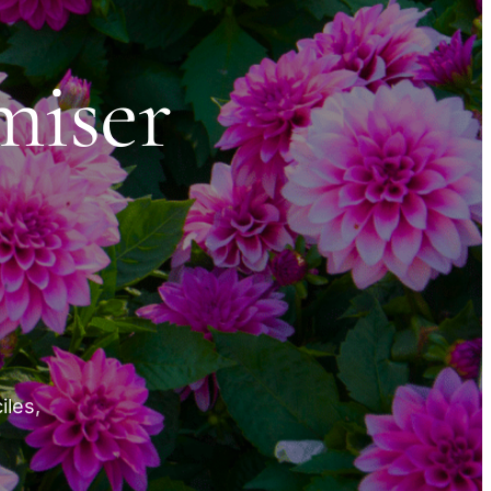
miser
iles,