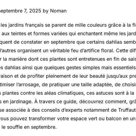
septembre 7, 2025 by Noman
s jardins français se parent de mille couleurs grâce à la f
s aux teintes et formes variées qui enchantent même les jard
réquent de constater en septembre que certains dahlias semb
’autres organisent un véritable feu d’artifice floral. Cette di
r la manière dont ces plantes sont entretenues en fin de s
des dahlias ainsi que quelques gestes simples mais essentiel
raison et de profiter pleinement de leur beauté jusqu’aux pr
ptimiser l’arrosage, de pratiquer une taille adaptée, de chois
 plantes contre les aléas climatiques, ces astuces sont à la
 en jardinage. À travers ce guide, découvrez comment, gr
use associée à des conseils d’experts notamment de Truffaut
vous pouvez transformer votre espace vert ou balcon en un
 le souffle en septembre.