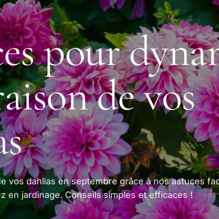
es pour dyna
oraison de vos
as
de vos dahlias en septembre grâce à nos astuces fac
en jardinage. Conseils simples et efficaces !