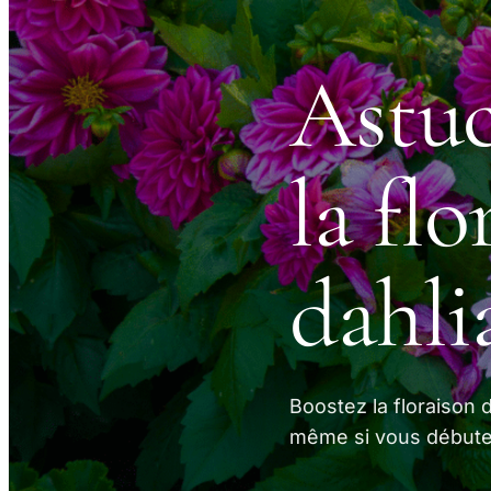
Astuc
la fl
dahli
Boostez la floraison 
même si vous débutez 