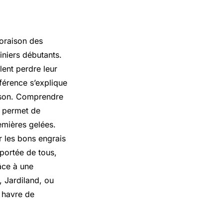
loraison des
iniers débutants.
lent perdre leur
fférence s’explique
aison. Comprendre
s permet de
emières gelées.
ir les bons engrais
 portée de tous,
âce à une
, Jardiland, ou
 havre de