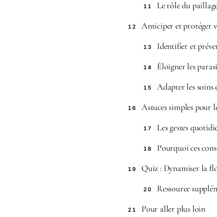
Le rôle du paillag
11
Anticiper et protéger v
12
Identifier et prév
13
Éloigner les parasi
14
Adapter les soins 
15
Astuces simples pour le
16
Les gestes quotidi
17
Pourquoi ces conse
18
Quiz : Dynamiser la fl
19
Ressource supplé
20
Pour aller plus loin
21