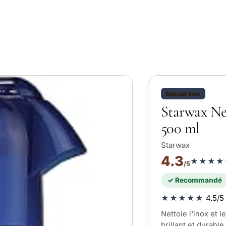
Spécial inox
Starwax Ne
500 ml
Starwax
4.3
★★★★
/5
✓ Recommandé
★★★★★
4.5/5 
Nettoie l'inox et 
brillant et durable.