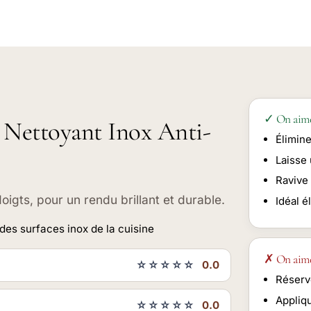
✓ On aim
x Nettoyant Inox Anti-
Élimin
Laisse 
Ravive 
doigts, pour un rendu brillant et durable.
Idéal é
des surfaces inox de la cuisine
✗ On aim
☆☆☆☆☆
0.0
Réserv
Appliq
☆☆☆☆☆
0.0