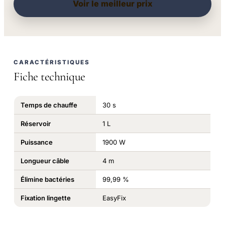
Voir le meilleur prix
CARACTÉRISTIQUES
Fiche technique
Temps de chauffe
30 s
Réservoir
1 L
Puissance
1900 W
Longueur câble
4 m
Élimine bactéries
99,99 %
Fixation lingette
EasyFix