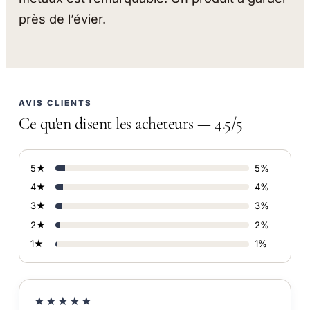
près de l’évier.
AVIS CLIENTS
Ce qu'en disent les acheteurs — 4.5/5
5★
5%
4★
4%
3★
3%
2★
2%
1★
1%
★★★★★