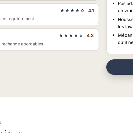
Pas ada
★★★★☆
4.1
un vrai
rince régulièrement
Housse
les lav
Mécani
★★★★☆
4.3
qu'il 
e rechange abordables
S