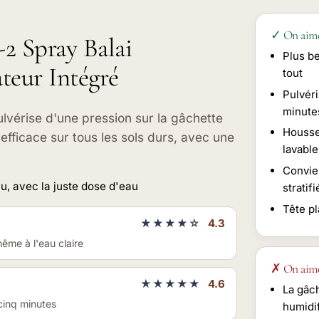
✓ On aim
-2 Spray Balai
Plus be
ateur Intégré
tout
Pulvéri
minute
ulvérise d'une pression sur la gâchette
Housse
 efficace sur tous les sols durs, avec une
lavabl
Convien
u, avec la juste dose d'eau
stratifi
Tête pl
★★★★☆
4.3
même à l'eau claire
✗ On aim
★★★★★
4.6
La gâc
n cinq minutes
humidi