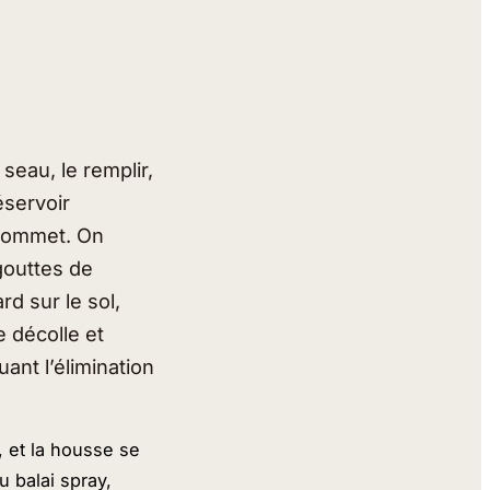
seau, le remplir,
éservoir
 sommet. On
 gouttes de
rd sur le sol,
e décolle et
uant l’élimination
, et la housse se
 balai spray,