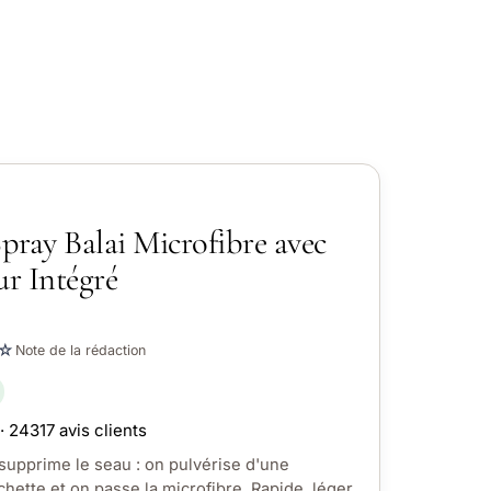
Spray Balai Microfibre avec
ur Intégré
☆
Note de la rédaction
· 24317 avis clients
 supprime le seau : on pulvérise d'une
chette et on passe la microfibre. Rapide, léger