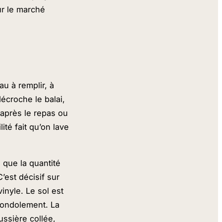
ur le marché
au à remplir, à
décroche le balai,
 après le repas ou
ité fait qu’on lave
 que la quantité
’est décisif sur
vinyle. Le sol est
gondolement. La
ussière collée,