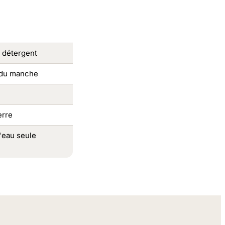
 détergent
 du manche
erre
l'eau seule