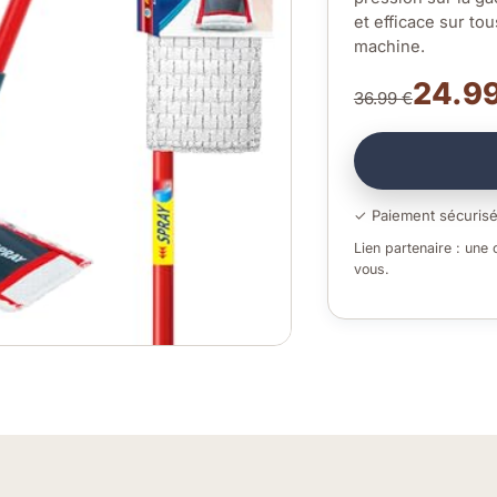
et efficace sur to
machine.
24.99
36.99 €
✓ Paiement sécuris
Lien partenaire : une
vous.