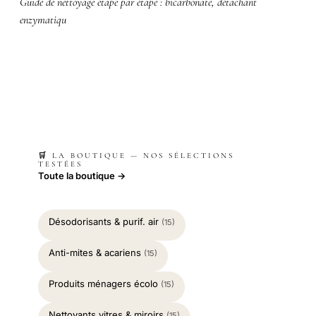
Guide de nettoyage étape par étape : bicarbonate, détachant
enzymatiqu
🛒 LA BOUTIQUE — NOS SÉLECTIONS
TESTÉES
Toute la boutique →
Désodorisants & purif. air
(15)
Anti-mites & acariens
(15)
Produits ménagers écolo
(15)
Nettoyants vitres & miroirs
(15)